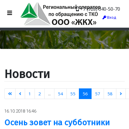
+7 (928) 340-50-70
Вход
Новости
1
2
...
54
55
56
57
58
16.10.2018 16:46
Осень зовет на субботники