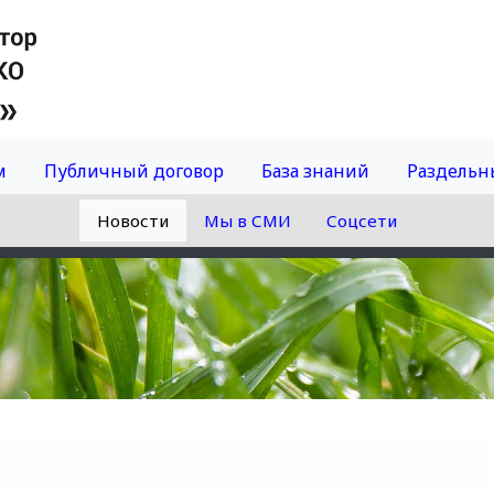
м
Публичный договор
База знаний
Раздельн
Новости
Мы в СМИ
Соцсети