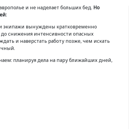
аврополье и не наделает больших бед.
Но
ей:
аши экипажи вынуждены кратковременно
О до снижения интенсивности опасных
дать и наверстать работу позже, чем искать
ичный.
наем: планируя дела на пару ближайших дней,