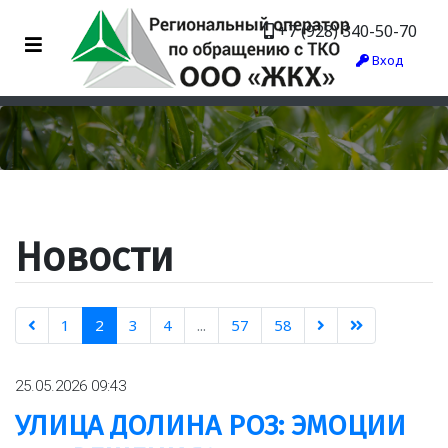
+7 (928) 340-50-70
Вход
Новости
1
2
3
4
...
57
58
25.05.2026 09:43
УЛИЦА ДОЛИНА РОЗ: ЭМОЦИИ