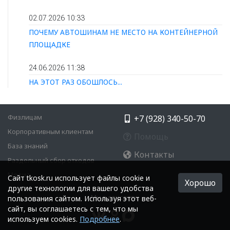
02.07.2026 10:33
ПОЧЕМУ АВТОШИНАМ НЕ МЕСТО НА КОНТЕЙНЕРНОЙ
ПЛОЩАДКЕ
24.06.2026 11:38
НА ЭТОТ РАЗ ОБОШЛОСЬ...
Физлицам
+7 (928) 340-50-70
Корпоративным клиентам
Помощь
База знаний
Контакты
Раздельный сбор отходов
Медиа
Cайт tkosk.ru использует файлы cookie и
Хорошо
другие технологии для вашего удобства
Мы в соцсетях:
пользования сайтом. Используя этот веб-
сайт, вы соглашаетесь с тем, что мы
используем cookies.
Подробнее
.