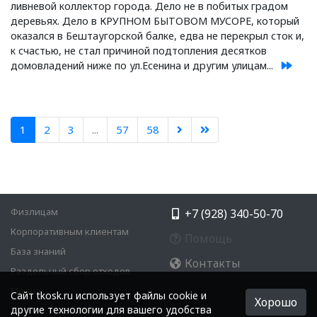
ливневой коллектор города. Дело не в побитых градом
деревьях. Дело в КРУПНОМ БЫТОВОМ МУСОРЕ, который
оказался в Бештаугорской балке, едва не перекрыл сток и,
к счастью, не стал причиной подтопления десятков
домовладений ниже по ул.Есенина и другим улицам...
1
2
3
...
57
58
Физлицам
+7 (928) 340-50-70
Корпоративным клиентам
Помощь
База знаний
Контакты
Раздельный сбор отходов
Медиа
Cайт tkosk.ru использует файлы cookie и
Хорошо
другие технологии для вашего удобства