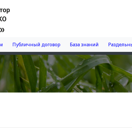
м
Публичный договор
База знаний
Раздельны