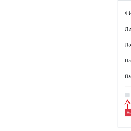
ФИ
Ли
Л
Па
Па
Не