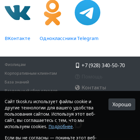
ВКонтакте
Одноклассники
Telegram
Физлицам
+7 (928) 340-50-70
Корпоративным клиентам
Помощь
База знаний
Контакты
Раздельный сбор отходов
Медиа
Cайт tkosk.ru использует файлы cookie и
Хорошо
другие технологии для вашего удобства
Мы в соцсетях:
пользования сайтом. Используя этот веб-
сайт, вы соглашаетесь с тем, что мы
используем cookies.
Подробнее
.
Если вы не согласны — покиньте этот веб-