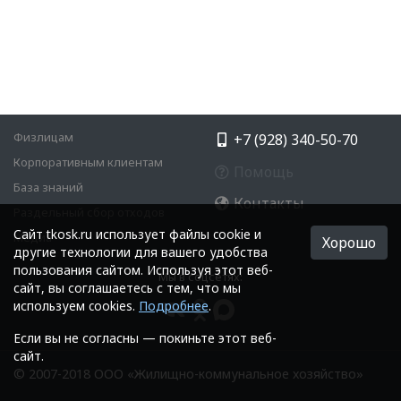
Физлицам
+7 (928) 340-50-70
Корпоративным клиентам
Помощь
База знаний
Контакты
Раздельный сбор отходов
Cайт tkosk.ru использует файлы cookie и
Медиа
Хорошо
другие технологии для вашего удобства
пользования сайтом. Используя этот веб-
Мы в соцсетях:
сайт, вы соглашаетесь с тем, что мы
используем cookies.
Подробнее
.
Если вы не согласны — покиньте этот веб-
сайт.
© 2007-2018 ООО «Жилищно-коммунальное хозяйство»