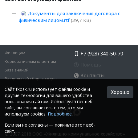
Документы для заключения договора с
физическим лицом.rtf
(39,7 KB)
Физлицам
+7 (928) 340-50-70
Корпоративным клиентам
Помощь
База знаний
Контакты
Раздельный сбор отходов
Медиа
Cайт tkosk.ru использует файлы cookie и
Хорошо
другие технологии для вашего удобства
Мы в соцсетях:
пользования сайтом. Используя этот веб-
сайт, вы соглашаетесь с тем, что мы
используем cookies.
Подробнее
.
Если вы не согласны — покиньте этот веб-
сайт.
© 2007-2018 ООО «Жилищно-коммунальное хозяйство»