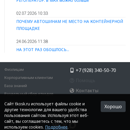
РЕГОПЕРАТОР: в МАХ можно больше
02.07.2026 10:33
ПОЧЕМУ АВТОШИНАМ НЕ МЕСТО НА КОНТЕЙНЕРНОЙ
ПЛОЩАДКЕ
24.06.2026 11:38
НА ЭТОТ РАЗ ОБОШЛОСЬ...
Физлицам
+7 (928) 340-50-70
Корпоративным клиентам
Помощь
База знаний
Контакты
Раздельный сбор отходов
Медиа
Cайт tkosk.ru использует файлы cookie и
Хорошо
другие технологии для вашего удобства
Мы в соцсетях:
пользования сайтом. Используя этот веб-
сайт, вы соглашаетесь с тем, что мы
используем cookies.
Подробнее
.