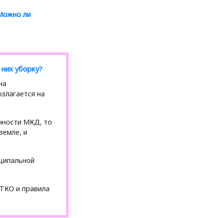
 Можно ли
них уборку?
на
злагается на
нности МКД, то
земле, и
иципальной
ТКО и правила