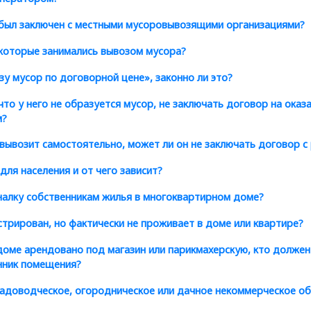
 был заключен с местными мусоровывозящими организациями?
 которые занимались вывозом мусора?
зу мусор по договорной цене», законно ли это?
то у него не образуется мусор, не заключать договор на оказа
м?
 вывозит самостоятельно, может ли он не заключать договор 
для населения и от чего зависит?
уналку собственникам жилья в многоквартирном доме?
истрирован, но фактически не проживает в доме или квартире?
оме арендовано под магазин или парикмахерскую, кто должен
нник помещения?
садоводческое, огородническое или дачное некоммерческое о