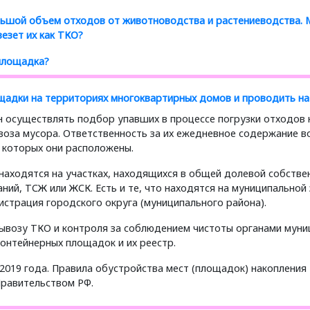
ольшой объем отходов от животноводства и растениеводства.
езет их как ТКО?
площадка?
адки на территориях многоквартирных домов и проводить на 
н осуществлять подбор упавших в процессе погрузки отходов 
оза мусора. Ответственность за их ежедневное содержание во
а которых они расположены.
находятся на участках, находящихся в общей долевой собстве
ний, ТСЖ или ЖСК. Есть и те, что находятся на муниципальной 
истрация городского округа
(
муниципального района).
вывозу ТКО и контроля за соблюдением чистоты органами мун
онтейнерных площадок и их реестр.
 2019 года. Правила обустройства мест
(
площадок) накопления 
Правительством РФ.