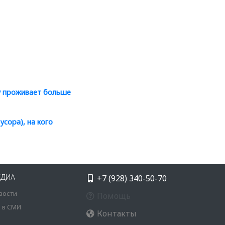
ту проживает больше
усора), на кого
+7 (928) 340-50-70
ЕДИА
вости
Помощь
 в СМИ
Контакты