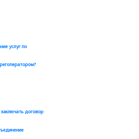
ние услуг по
с регоператором?
 заключать договор
бъединение