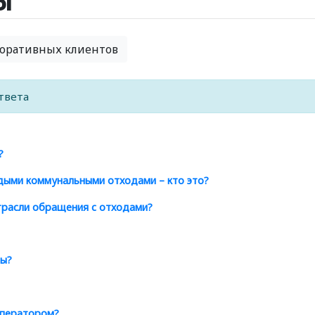
ы
поративных клиентов
твета
?
дыми коммунальными отходами – кто это?
трасли обращения с отходами?
ды?
оператором?