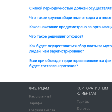
С какой периодичностью должен осуществлят
Что такое крупногабаритные отходы и относят
Какое наказание предусмотрено за организац
Что такое рециклинг отходов?
Как будет осуществляться сбор платы за мусо
людей, чем зарегистрировано?
Если при объезде территории выявляется фа
будет составлен протокол?
ФИЗЛИЦАМ
КОРПОРАТИВНЫМ
КЛИЕНТАМ
Как оплатить?
Тарифы
Тарифы
Договор
Графики вывоза