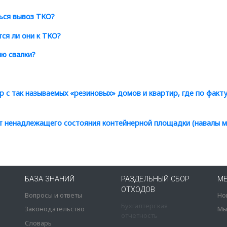
ься вывоз ТКО?
ся ли они к ТКО?
ию свалки?
р с так называемых
«
резиновых» домов и квартир, где по фак
кт ненадлежащего состояния контейнерной площадки
(
навалы м
БАЗА ЗНАНИЙ
РАЗДЕЛЬНЫЙ СБОР
М
ОТХОДОВ
Вопросы и ответы
Но
Бухгалтерская
Законодательство
Мы
отчетность
Словарь