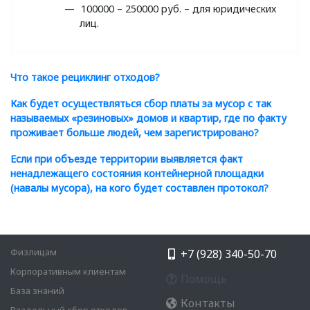
100000 – 250000
руб.
– для юридических
лиц.
Что такое рециклинг отходов?
Как будет осуществляться сбор платы за мусор с так
называемых
«
резиновых» домов и квартир, где по факту
проживает больше людей, чем зарегистрировано?
Если при объезде территории выявляется факт
ненадлежащего состояния контейнерной площадки
(
навалы мусора), на кого будет составлен протокол?
Физлицам
+7 (928) 340-50-70
Корпоративным клиентам
Помощь
База знаний
Контакты